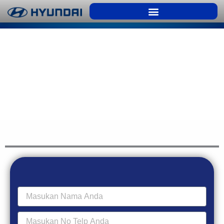
Nama
No